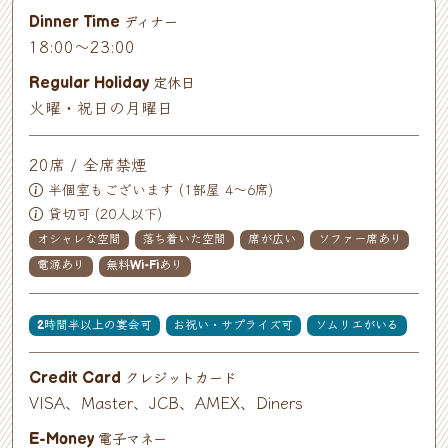
ディナー
Dinner Time
18:00～23:00
定休日
Regular Holiday
火曜・祝日の月曜日
20席 / 全席禁煙
半個室もございます (1部屋 4〜6席)
貸切可 (20人以下)
オシャレな空間
落ち着いた空間
席が広い
ソファー席あり
電源あり
無料Wi-Fiあり
2時間半以上の宴会可
お祝い・サプライズ可
ソムリエがいる
クレジットカード
Credit Card
VISA、Master、JCB、AMEX、Diners
電子マネー
E-Money