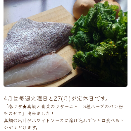
4月は毎週火曜日と27(月)が定休日です。
「春ラザ★真鯛と青菜のラザーニャ 3種ハーブのパン粉
をのせて」出来ました！
真鯛の出汁がホワイトソースに溶け込んでひと口食べると
心がほどけます。