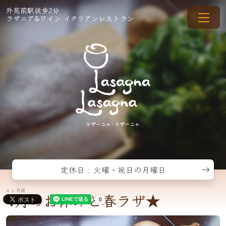
外苑前駅徒歩2分
ラザニア&ワイン イタリアンレストラン
定休日 : 火曜・祝日の月曜日
4 ヶ月前
4月のお休みと春ラザ★