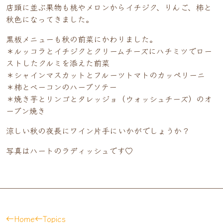
店頭に並ぶ果物も桃やメロンからイチジク、りんご、柿と
秋色になってきました。
黒板メニューも秋の前菜にかわりました。
＊ルッコラとイチジクとクリームチーズにハチミツでロー
ストしたクルミを添えた前菜
＊シャインマスカットとフルーツトマトのカッペリーニ
＊柿とベーコンのハーブソテー
＊焼き芋とリンゴとタレッジョ（ウォッシュチーズ）のオ
ーブン焼き
涼しい秋の夜長にワイン片手にいかがでしょうか？
写真はハートのラディッシュです♡
Home
Topics