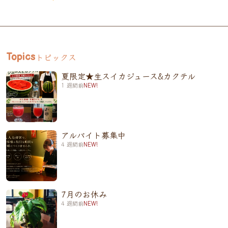
トピックス
Topics
夏限定★生スイカジュース&カクテル
1 週間前
NEW!
アルバイト募集中
4 週間前
NEW!
7月のお休み
4 週間前
NEW!