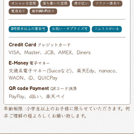
オシャレな空間
落ち着いた空間
席が広い
ソファー席あり
電源あり
無料Wi-Fiあり
2時間半以上の宴会可
お祝い・サプライズ可
ソムリエがいる
クレジットカード
Credit Card
VISA、Master、JCB、AMEX、Diners
電子マネー
E-Money
交通系電子マネー(Suicaなど)、楽天Edy、nanaco、
WAON、iD、QUICPay
QRコード決済
QR code Payment
PayPay、d払い、楽天ペイ
年齢制限 :小学生以上のお子様に限らせていただきます。何
卒ご理解の程よろしくお願い致します。