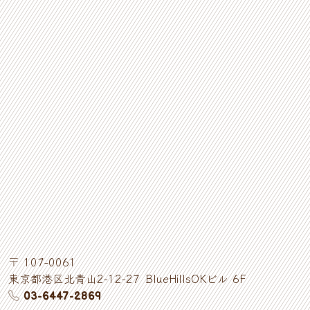
〒
107-0061
東京都
港区
北青山
2-12-27
BlueHillsOKビル 6F
03-6447-2869