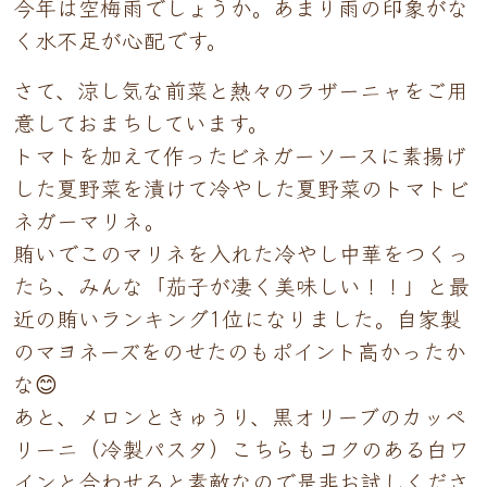
今年は空梅雨でしょうか。あまり雨の印象がな
く水不足が心配です。
さて、涼し気な前菜と熱々のラザーニャをご用
意しておまちしています。
トマトを加えて作ったビネガーソースに素揚げ
した夏野菜を漬けて冷やした夏野菜のトマトビ
ネガーマリネ。
賄いでこのマリネを入れた冷やし中華をつくっ
たら、みんな「茄子が凄く美味しい！！」と最
近の賄いランキング1位になりました。自家製
のマヨネーズをのせたのもポイント高かったか
な😊
あと、メロンときゅうり、黒オリーブのカッペ
リーニ（冷製パスタ）こちらもコクのある白ワ
インと合わせると素敵なので是非お試しくださ