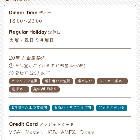
ディナー
Dinner Time
18:00～23:00
定休日
Regular Holiday
火曜・祝日の月曜日
20席 / 全席禁煙
半個室もございます (1部屋 4〜6席)
貸切可 (20人以下)
オシャレな空間
落ち着いた空間
席が広い
ソファー席あり
電源あり
無料Wi-Fiあり
2時間半以上の宴会可
お祝い・サプライズ可
ソムリエがいる
クレジットカード
Credit Card
VISA、Master、JCB、AMEX、Diners