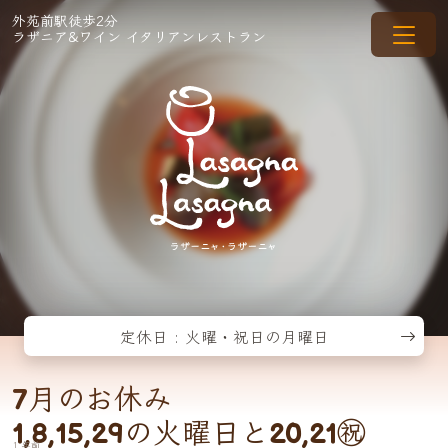
外苑前駅徒歩2分
ラザニア&ワイン イタリアンレストラン
定休日 : 火曜・祝日の月曜日
7月のお休み
1,8,15,29の火曜日と20,21㊗
1 年前