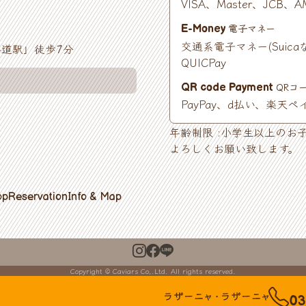
VISA、Master、JCB、AM
電子マネー
E-Money
交通系電子マネー(Suicaな
道駅」徒歩7分
QUICPay
QRコ
QR code Payment
PayPay、d払い、楽天ペ
年齢制限 :小学生以上のお
よろしくお願い致します。
op
Reservation
Info & Map
Copyright © Caviars Co,.Ltd. All rights reserved.
03