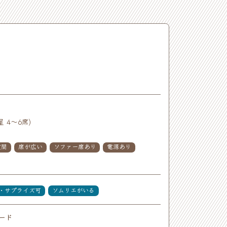
 4〜6席)
空間
席が広い
ソファー席あり
電源あり
・サプライズ可
ソムリエがいる
ード