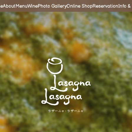
e
About
Menu
Wine
Photo Gallery
Online Shop
Reservation
Info 