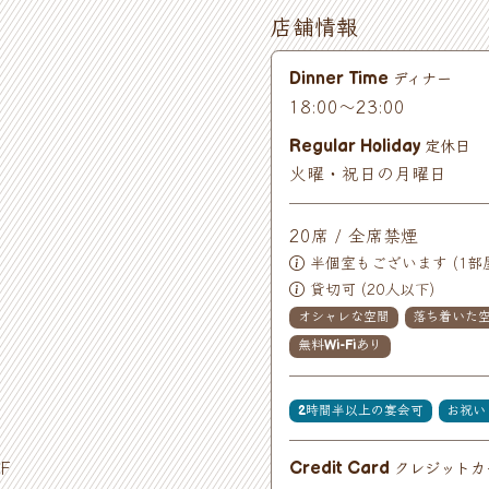
店舗情報
ディナー
Dinner Time
18:00～23:00
定休日
Regular Holiday
火曜・祝日の月曜日
20席 / 全席禁煙
半個室もございます (1部屋
貸切可 (20人以下)
オシャレな空間
落ち着いた
無料Wi-Fiあり
2時間半以上の宴会可
お祝い
F
クレジットカ
Credit Card