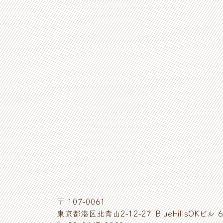
〒
107-0061
東京都
港区
北青山
2-12-27
BlueHillsOKビル 6