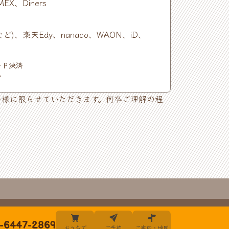
EX、Diners
ど)、楽天Edy、nanaco、WAON、iD、
ード決済
イ
子様に限らせていただきます。何卒ご理解の程
-6447-2869
おうちで
ご予約
ご案内・地図