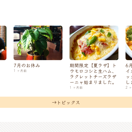
7月のお休み
期間限定【夏ラザ】ト
6
ウモロコシと生ハム、
イ
1 ヶ月前
ラクレットチーズラザ
ッ
ーニャ始まりました。
し
1 ヶ月前
2 
トピックス